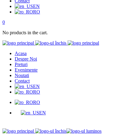
Contact
EN
RO
0
No products in the cart.
Acasa
Despre Noi
Preturi
Evenimente
Noutati
Contact
EN
RO
RO
EN