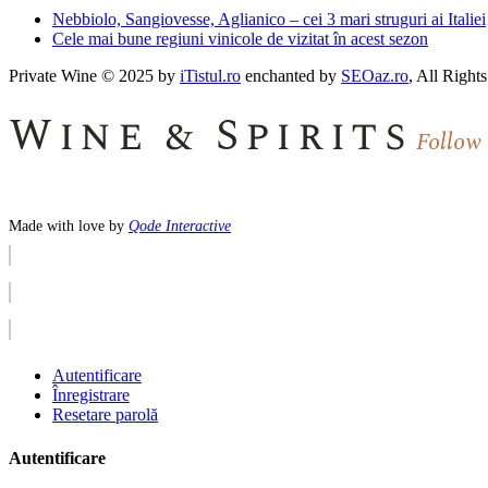
Nebbiolo, Sangiovesse, Aglianico – cei 3 mari struguri ai Italiei
Cele mai bune regiuni vinicole de vizitat în acest sezon
Private Wine © 2025 by
iTistul.ro
enchanted by
SEOaz.ro
, All Right
Wine & Spirits
Follow
Made with love by
Qode Interactive
Autentificare
Înregistrare
Resetare parolă
Autentificare