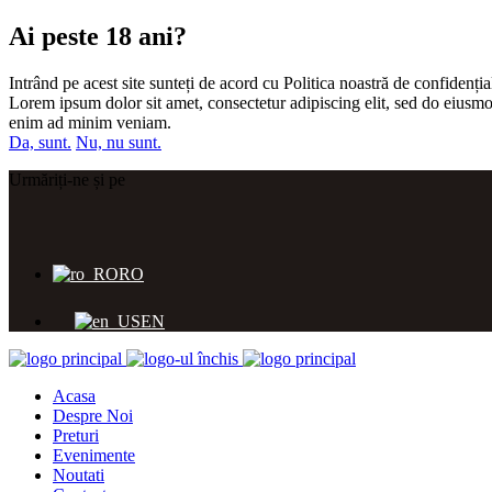
Ai peste 18 ani?
Intrând pe acest site sunteți de acord cu Politica noastră de confidențial
Lorem ipsum dolor sit amet, consectetur adipiscing elit, sed do eiusmo
enim ad minim veniam.
Da, sunt.
Nu, nu sunt.
Urmăriți-ne și pe
RO
EN
Acasa
Despre Noi
Preturi
Evenimente
Noutati