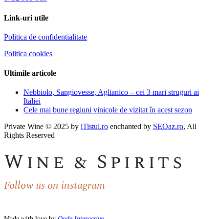
Link-uri utile
Politica de confidentialitate
Politica cookies
Ultimile articole
Nebbiolo, Sangiovesse, Aglianico – cei 3 mari struguri ai
Italiei
Cele mai bune regiuni vinicole de vizitat în acest sezon
Private Wine © 2025 by
iTistul.ro
enchanted by
SEOaz.ro
, All
Rights Reserved
Wine & Spirits
Follow us on instagram
Made with love by
Qode Interactive