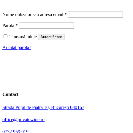
Nume utilizator sau adresă email
*
Parolă
*
Ține-mă minte
Autentificare
Ai uitat parola?
Contact
Strada Puțul de Piatră 10, București 030167
office@privatewine.ro
0732 959 919