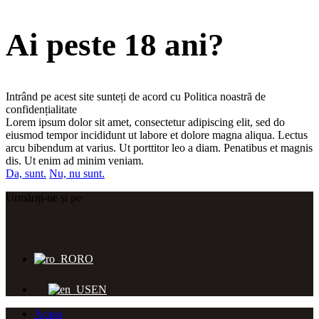
Ai peste 18 ani?
Intrând pe acest site sunteți de acord cu Politica noastră de
confidențialitate
Lorem ipsum dolor sit amet, consectetur adipiscing elit, sed do
eiusmod tempor incididunt ut labore et dolore magna aliqua. Lectus
arcu bibendum at varius. Ut porttitor leo a diam. Penatibus et magnis
dis. Ut enim ad minim veniam.
Da, sunt.
Nu, nu sunt.
Urmăriți-ne și pe
RO
EN
Acasa