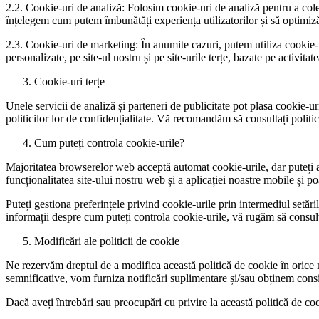
2.2. Cookie-uri de analiză: Folosim cookie-uri de analiză pentru a colec
înțelegem cum putem îmbunătăți experiența utilizatorilor și să optimiz
2.3. Cookie-uri de marketing: În anumite cazuri, putem utiliza cookie-
personalizate, pe site-ul nostru și pe site-urile terțe, bazate pe activit
Cookie-uri terțe
Unele servicii de analiză și parteneri de publicitate pot plasa cookie-u
politicilor lor de confidențialitate. Vă recomandăm să consultați politi
Cum puteți controla cookie-urile?
Majoritatea browserelor web acceptă automat cookie-urile, dar puteți al
funcționalitatea site-ului nostru web și a aplicației noastre mobile și po
Puteți gestiona preferințele privind cookie-urile prin intermediul setă
informații despre cum puteți controla cookie-urile, vă rugăm să consu
Modificări ale politicii de cookie
Ne rezervăm dreptul de a modifica această politică de cookie în orice 
semnificative, vom furniza notificări suplimentare și/sau obținem co
Dacă aveți întrebări sau preocupări cu privire la această politică de co