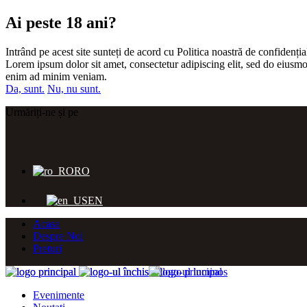
Ai peste 18 ani?
Intrând pe acest site sunteți de acord cu Politica noastră de confidențial
Lorem ipsum dolor sit amet, consectetur adipiscing elit, sed do eiusmo
enim ad minim veniam.
Da, sunt.
Nu, nu sunt.
Urmăriți-ne și pe
RO
EN
Acasa
Despre Noi
Preturi
Evenimente