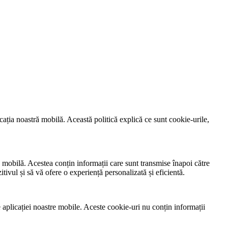
icația noastră mobilă. Această politică explică ce sunt cookie-urile,
ră mobilă. Acestea conțin informații care sunt transmise înapoi către
ivul și să vă ofere o experiență personalizată și eficientă.
e aplicației noastre mobile. Aceste cookie-uri nu conțin informații