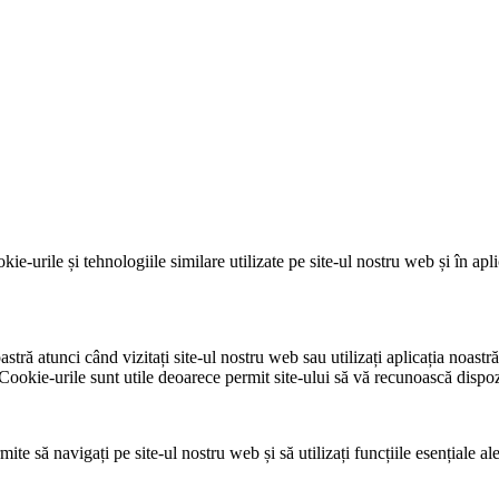
kie-urile și tehnologiile similare utilizate pe site-ul nostru web și în apl
stră atunci când vizitați site-ul nostru web sau utilizați aplicația noast
ookie-urile sunt utile deoarece permit site-ului să vă recunoască dispozit
te să navigați pe site-ul nostru web și să utilizați funcțiile esențiale al