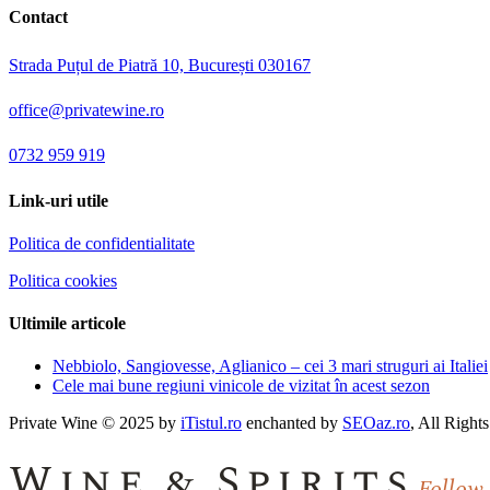
Contact
Strada Puțul de Piatră 10, București 030167
office@privatewine.ro
0732 959 919
Link-uri utile
Politica de confidentialitate
Politica cookies
Ultimile articole
Nebbiolo, Sangiovesse, Aglianico – cei 3 mari struguri ai Italiei
Cele mai bune regiuni vinicole de vizitat în acest sezon
Private Wine © 2025 by
iTistul.ro
enchanted by
SEOaz.ro
, All Right
Wine & Spirits
Follow