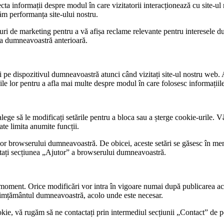
ta informații despre modul în care vizitatorii interacționează cu site-ul
ăm performanța site-ului nostru.
uri de marketing pentru a vă afișa reclame relevante pentru interesele 
atea dumneavoastră anterioară.
ri pe dispozitivul dumneavoastră atunci când vizitați site-ul nostru web. 
cile lor pentru a afla mai multe despre modul în care folosesc informațiil
ege să le modificați setările pentru a bloca sau a șterge cookie-urile. V
ate limita anumite funcții.
rilor browserului dumneavoastră. De obicei, aceste setări se găsesc în m
ltați secțiunea „Ajutor” a browserului dumneavoastră.
moment. Orice modificări vor intra în vigoare numai după publicarea aces
nsimțământul dumneavoastră, acolo unde este necesar.
okie, vă rugăm să ne contactați prin intermediul secțiunii „Contact” de pe