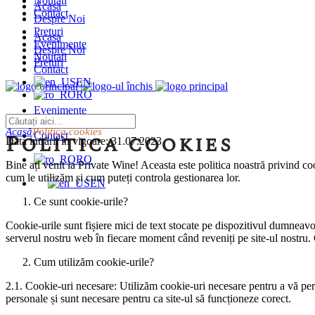
Noutati
Acasa
Contact
Despre Noi
Preturi
Acasa
Evenimente
Despre Noi
Noutati
Preturi
Contact
EN
RO
Evenimente
Noutati
Acasă
Politica cookies
Politica cookies
Contact
Data intrării în vigoare: 31.07.2023
RO
Bine ați venit la Private Wine! Aceasta este politica noastră privind coo
cum le utilizăm și cum puteți controla gestionarea lor.
EN
Ce sunt cookie-urile?
Cookie-urile sunt fișiere mici de text stocate pe dispozitivul dumneavoa
serverul nostru web în fiecare moment când reveniți pe site-ul nostru. C
Cum utilizăm cookie-urile?
2.1. Cookie-uri necesare: Utilizăm cookie-uri necesare pentru a vă permi
personale și sunt necesare pentru ca site-ul să funcționeze corect.