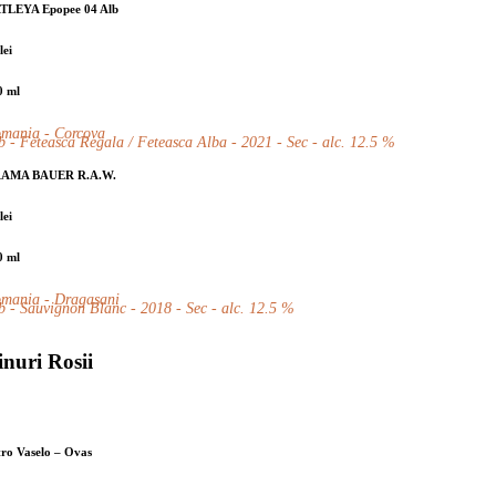
TLEYA Epopee 04 Alb
lei
0 ml
mania - Corcova
b - Feteasca Regala / Feteasca Alba - 2021 - Sec - alc. 12.5 %
AMA BAUER R.A.W.
lei
0 ml
mania - Dragasani
b - Sauvignon Blanc - 2018 - Sec - alc. 12.5 %
inuri Rosii
tro Vaselo – Ovas