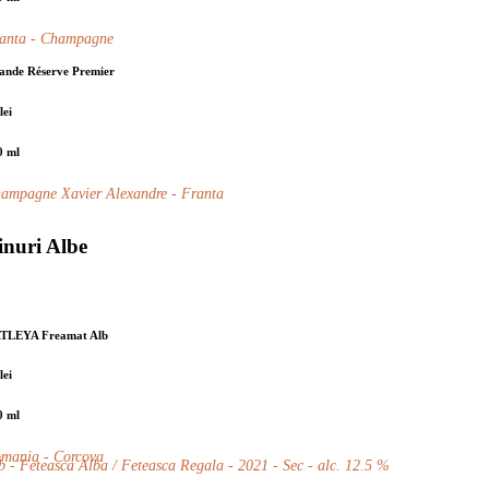
anta - Champagne
ande Réserve Premier
lei
0 ml
ampagne Xavier Alexandre - Franta
inuri Albe
TLEYA Freamat Alb
lei
0 ml
mania - Corcova
b - Feteasca Alba / Feteasca Regala - 2021 - Sec - alc. 12.5 %