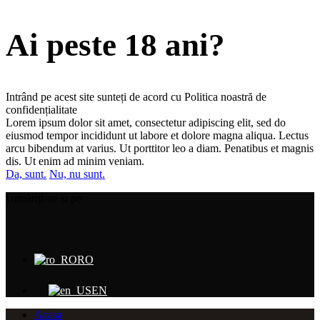
Ai peste 18 ani?
Intrând pe acest site sunteți de acord cu Politica noastră de
confidențialitate
Lorem ipsum dolor sit amet, consectetur adipiscing elit, sed do
eiusmod tempor incididunt ut labore et dolore magna aliqua. Lectus
arcu bibendum at varius. Ut porttitor leo a diam. Penatibus et magnis
dis. Ut enim ad minim veniam.
Da, sunt.
Nu, nu sunt.
Urmăriți-ne și pe
RO
EN
Acasa