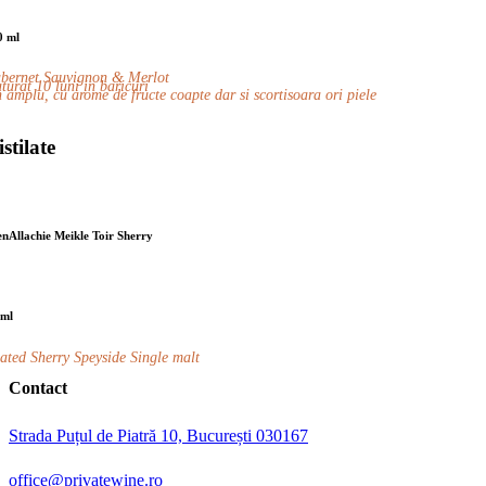
0 ml
bernet Sauvignon & Merlot
turat 10 luni in baricuri
n amplu, cu arome de fructe coapte dar si scortisoara ori piele
stilate
enAllachie Meikle Toir Sherry
 ml
ated Sherry Speyside Single malt
Contact
Strada Puțul de Piatră 10, București 030167
office@privatewine.ro