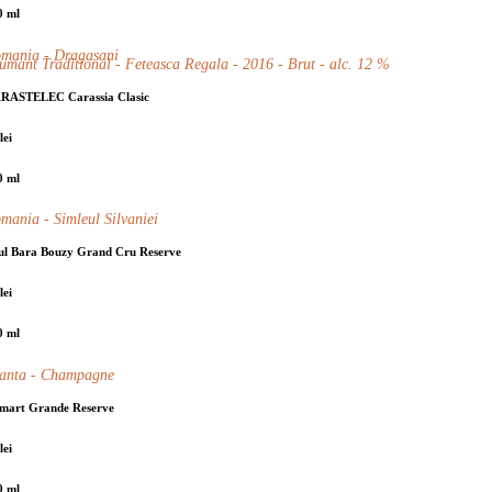
0 ml
mania - Dragasani
umant Traditional - Feteasca Regala - 2016 - Brut - alc. 12 %
RASTELEC Carassia Clasic
lei
0 ml
mania - Simleul Silvaniei
ul Bara Bouzy Grand Cru Reserve
lei
0 ml
anta - Champagne
lmart Grande Reserve
lei
0 ml