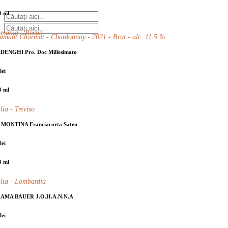
0 ml
mania - Recas
umant Charmat - Chardonnay - 2021 - Brut - alc. 11.5 %
DENGHI Pro. Doc Millesimato
lei
0 ml
alia - Treviso
 MONTINA Franciacorta Saten
lei
0 ml
alia - Lombardia
AMA BAUER J.O.H.A.N.N.A
lei