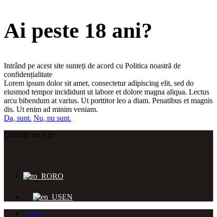
Ai peste 18 ani?
Intrând pe acest site sunteți de acord cu Politica noastră de
confidențialitate
Lorem ipsum dolor sit amet, consectetur adipiscing elit, sed do
eiusmod tempor incididunt ut labore et dolore magna aliqua. Lectus
arcu bibendum at varius. Ut porttitor leo a diam. Penatibus et magnis
dis. Ut enim ad minim veniam.
Da, sunt.
Nu, nu sunt.
Urmăriți-ne și pe
RO
EN
Acasa