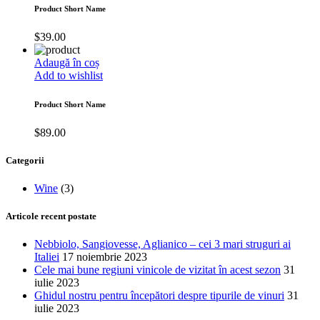
Product Short Name
$
39.00
Adaugă în coș
Add to wishlist
Product Short Name
$
89.00
Categorii
Wine
(3)
Articole recent postate
Nebbiolo, Sangiovesse, Aglianico – cei 3 mari struguri ai
Italiei
17 noiembrie 2023
Cele mai bune regiuni vinicole de vizitat în acest sezon
31
iulie 2023
Ghidul nostru pentru începători despre tipurile de vinuri
31
iulie 2023