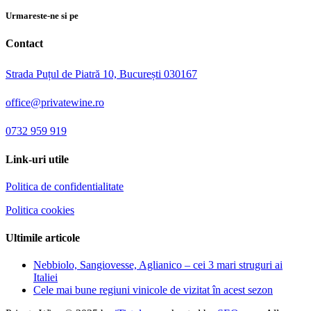
Urmareste-ne si pe
Contact
Strada Puțul de Piatră 10, București 030167
office@privatewine.ro
0732 959 919
Link-uri utile
Politica de confidentialitate
Politica cookies
Ultimile articole
Nebbiolo, Sangiovesse, Aglianico – cei 3 mari struguri ai
Italiei
Cele mai bune regiuni vinicole de vizitat în acest sezon