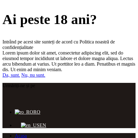
Ai peste 18 ani?
Intrând pe acest site sunteți de acord cu Politica noastră de
confidențialitate
Lorem ipsum dolor sit amet, consectetur adipiscing elit, sed do
eiusmod tempor incididunt ut labore et dolore magna aliqua. Lectus
arcu bibendum at varius. Ut porttitor leo a diam. Penatibus et magnis
dis. Ut enim ad minim veniam.
Da, sunt.
Nu, nu sunt.
Urmăriți-ne și pe
RO
EN
Acasa