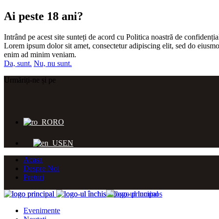
Ai peste 18 ani?
Intrând pe acest site sunteți de acord cu Politica noastră de confidențial
Lorem ipsum dolor sit amet, consectetur adipiscing elit, sed do eiusmo
enim ad minim veniam.
Da, sunt.
Nu, nu sunt.
Urmăriți-ne și pe
RO
EN
Acasa
Despre Noi
Preturi
Evenimente