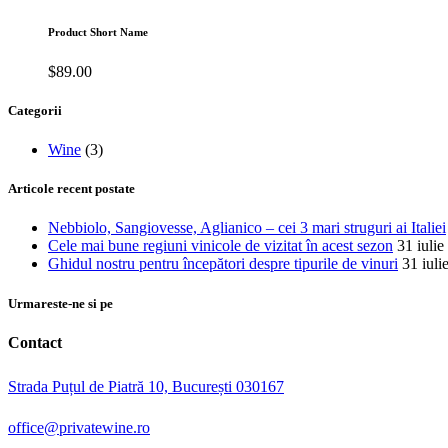
Product Short Name
$
89.00
Categorii
Wine
(3)
Articole recent postate
Nebbiolo, Sangiovesse, Aglianico – cei 3 mari struguri ai Italiei
Cele mai bune regiuni vinicole de vizitat în acest sezon
31 iuli
Ghidul nostru pentru începători despre tipurile de vinuri
31 iuli
Urmareste-ne si pe
Contact
Strada Puțul de Piatră 10, București 030167
office@privatewine.ro