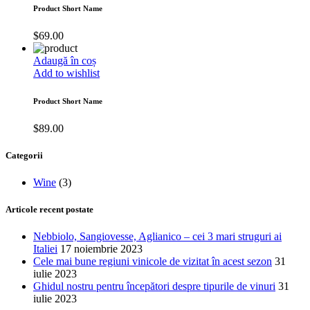
Product Short Name
$
69.00
Adaugă în coș
Add to wishlist
Product Short Name
$
89.00
Categorii
Wine
(3)
Articole recent postate
Nebbiolo, Sangiovesse, Aglianico – cei 3 mari struguri ai
Italiei
17 noiembrie 2023
Cele mai bune regiuni vinicole de vizitat în acest sezon
31
iulie 2023
Ghidul nostru pentru începători despre tipurile de vinuri
31
iulie 2023