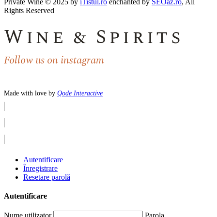
Private Wine © 2025 by
iTistul.ro
enchanted by
SEOaz.ro
, All
Rights Reserved
Wine & Spirits
Follow us on instagram
Made with love by
Qode Interactive
Autentificare
Înregistrare
Resetare parolă
Autentificare
Nume utilizator
Parola