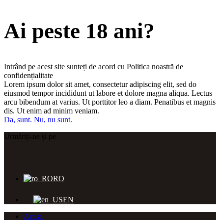
Ai peste 18 ani?
Intrând pe acest site sunteți de acord cu Politica noastră de
confidențialitate
Lorem ipsum dolor sit amet, consectetur adipiscing elit, sed do
eiusmod tempor incididunt ut labore et dolore magna aliqua. Lectus
arcu bibendum at varius. Ut porttitor leo a diam. Penatibus et magnis
dis. Ut enim ad minim veniam.
Da, sunt.
Nu, nu sunt.
Urmăriți-ne și pe
RO
EN
Acasa