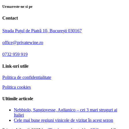
Urmareste-ne si pe
Contact
Strada Puțul de Piatră 10, București 030167
office@privatewine.ro
0732 959 919
Link-uri utile
Politica de confidentialitate
Politica cookies
Ultimile articole
Nebbiolo, Sangiovesse, Aglianico – cei 3 mari struguri ai
Italiei
Cele mai bune regiuni vinicole de vizitat în acest sezon