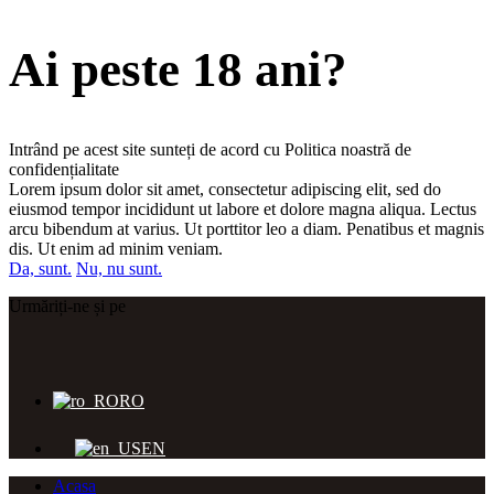
Ai peste 18 ani?
Intrând pe acest site sunteți de acord cu Politica noastră de
confidențialitate
Lorem ipsum dolor sit amet, consectetur adipiscing elit, sed do
eiusmod tempor incididunt ut labore et dolore magna aliqua. Lectus
arcu bibendum at varius. Ut porttitor leo a diam. Penatibus et magnis
dis. Ut enim ad minim veniam.
Da, sunt.
Nu, nu sunt.
Urmăriți-ne și pe
RO
EN
Acasa