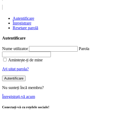
Autentificare
Înregistrare
Resetare parolă
Autentificare
Nume utilizator
Parola
Amintește-ți de mine
Ați uitat parola?
Autentificare
Nu sunteți încă membru?
Înregistrați-vă acum
Conectați-vă cu rețelele sociale!