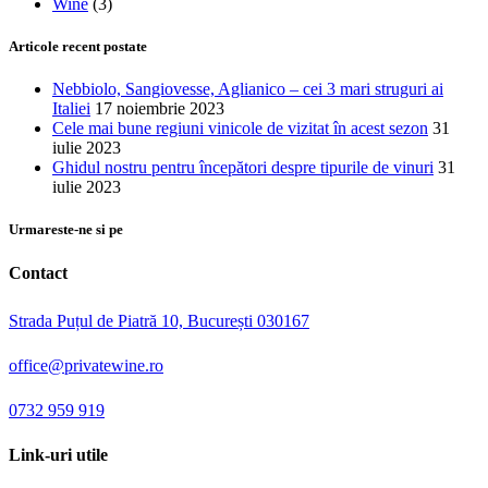
Wine
(3)
Articole recent postate
Nebbiolo, Sangiovesse, Aglianico – cei 3 mari struguri ai
Italiei
17 noiembrie 2023
Cele mai bune regiuni vinicole de vizitat în acest sezon
31
iulie 2023
Ghidul nostru pentru începători despre tipurile de vinuri
31
iulie 2023
Urmareste-ne si pe
Contact
Strada Puțul de Piatră 10, București 030167
office@privatewine.ro
0732 959 919
Link-uri utile