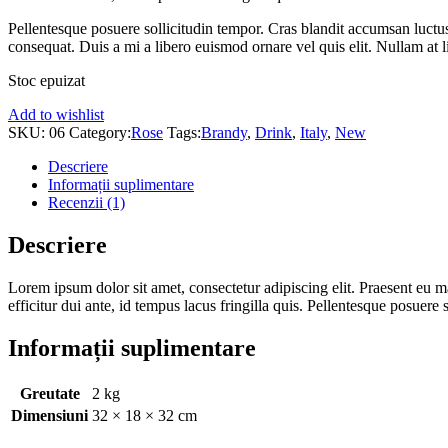
Pellentesque posuere sollicitudin tempor. Cras blandit accumsan luctus
consequat. Duis a mi a libero euismod ornare vel quis elit. Nullam at 
Stoc epuizat
Add to wishlist
SKU:
06
Category:
Rose
Tags:
Brandy
,
Drink
,
Italy
,
New
Descriere
Informații suplimentare
Recenzii (1)
Descriere
Lorem ipsum dolor sit amet, consectetur adipiscing elit. Praesent eu
efficitur dui ante, id tempus lacus fringilla quis. Pellentesque posuere
Informații suplimentare
Greutate
2 kg
Dimensiuni
32 × 18 × 32 cm