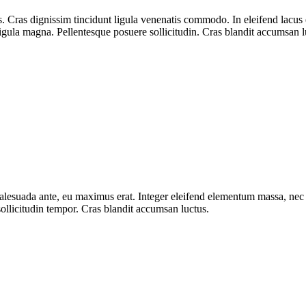
. Cras dignissim tincidunt ligula venenatis commodo. In eleifend lacus e
ligula magna. Pellentesque posuere sollicitudin. Cras blandit accumsan l
 malesuada ante, eu maximus erat. Integer eleifend elementum massa, ne
 sollicitudin tempor. Cras blandit accumsan luctus.