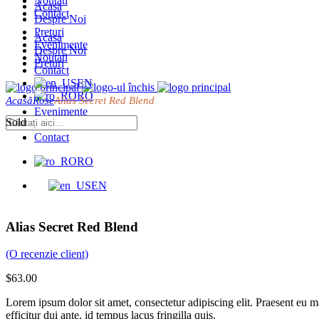
Noutati
Acasa
Contact
Despre Noi
Preturi
Acasa
Evenimente
Despre Noi
Noutati
Preturi
Contact
EN
RO
Acasă
Rose
Alias Secret Red Blend
Evenimente
Sold
Noutati
Contact
RO
EN
Alias Secret Red Blend
(O recenzie client)
$
63.00
Lorem ipsum dolor sit amet, consectetur adipiscing elit. Praesent eu
efficitur dui ante, id tempus lacus fringilla quis.