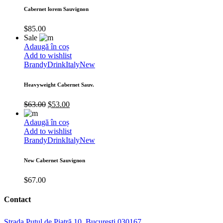
Cabernet lorem Sauvignon
$
85.00
Sale
Adaugă în coș
Add to wishlist
Brandy
Drink
Italy
New
Heavyweight Cabernet Sauv.
$
63.00
$
53.00
Adaugă în coș
Add to wishlist
Brandy
Drink
Italy
New
New Cabernet Sauvignon
$
67.00
Contact
Strada Puțul de Piatră 10, București 030167