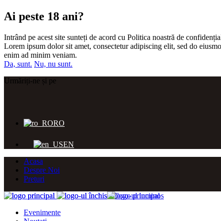
Ai peste 18 ani?
Intrând pe acest site sunteți de acord cu Politica noastră de confidențial
Lorem ipsum dolor sit amet, consectetur adipiscing elit, sed do eiusmo
enim ad minim veniam.
Da, sunt.
Nu, nu sunt.
Urmăriți-ne și pe
RO
EN
Acasa
Despre Noi
Preturi
Evenimente