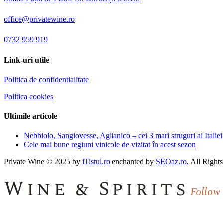
office@privatewine.ro
0732 959 919
Link-uri utile
Politica de confidentialitate
Politica cookies
Ultimile articole
Nebbiolo, Sangiovesse, Aglianico – cei 3 mari struguri ai Italiei
Cele mai bune regiuni vinicole de vizitat în acest sezon
Private Wine © 2025 by
iTistul.ro
enchanted by
SEOaz.ro
, All Right
Wine & Spirits
Follow