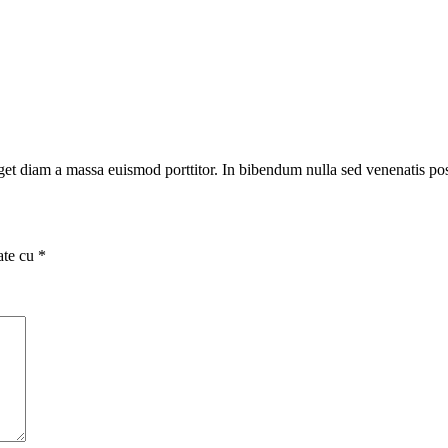
 eget diam a massa euismod porttitor. In bibendum nulla sed venenatis p
ate cu
*