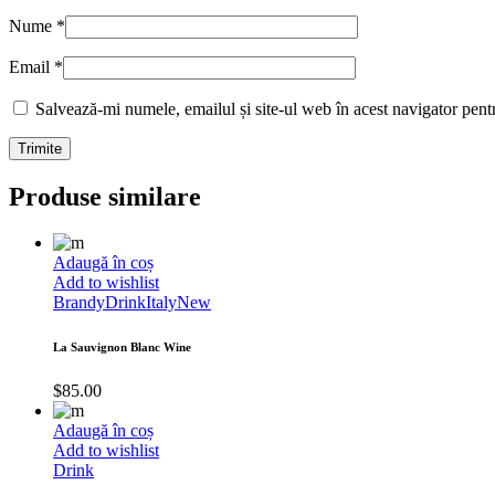
Nume
*
Email
*
Salvează-mi numele, emailul și site-ul web în acest navigator pent
Produse similare
Adaugă în coș
Add to wishlist
Brandy
Drink
Italy
New
La Sauvignon Blanc Wine
$
85.00
Adaugă în coș
Add to wishlist
Drink