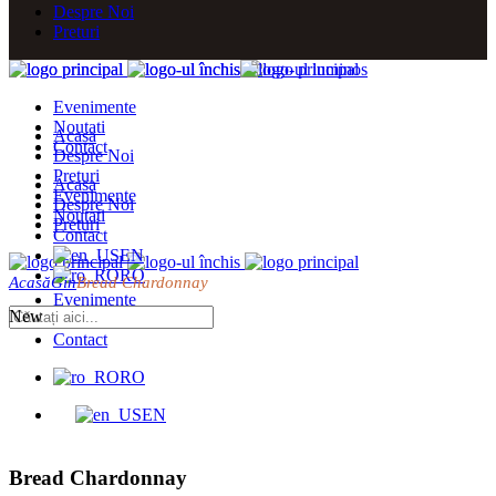
Despre Noi
Preturi
Evenimente
Noutati
Acasa
Contact
Despre Noi
Preturi
Acasa
Evenimente
Despre Noi
Noutati
Preturi
Contact
EN
RO
Acasă
Gin
Bread Chardonnay
Evenimente
New
Noutati
Contact
RO
EN
Bread Chardonnay