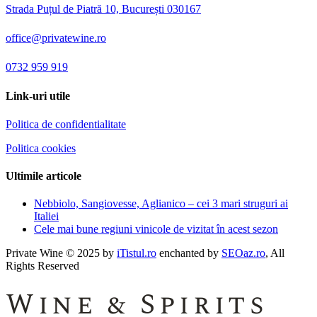
Strada Puțul de Piatră 10, București 030167
office@privatewine.ro
0732 959 919
Link-uri utile
Politica de confidentialitate
Politica cookies
Ultimile articole
Nebbiolo, Sangiovesse, Aglianico – cei 3 mari struguri ai
Italiei
Cele mai bune regiuni vinicole de vizitat în acest sezon
Private Wine © 2025 by
iTistul.ro
enchanted by
SEOaz.ro
, All
Rights Reserved
Wine & Spirits