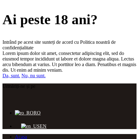
Ai peste 18 ani?
Intrând pe acest site sunteți de acord cu Politica noastră de
confidențialitate
Lorem ipsum dolor sit amet, consectetur adipiscing elit, sed do
eiusmod tempor incididunt ut labore et dolore magna aliqua. Lectus
arcu bibendum at varius. Ut porttitor leo a diam. Penatibus et magnis
dis. Ut enim ad minim veniam.
Da, sunt.
Nu, nu sunt.
Urmăriți-ne și pe
RO
EN
Acasa