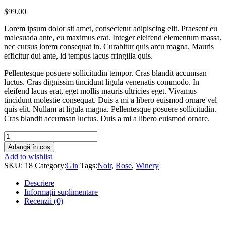
$
99.00
Lorem ipsum dolor sit amet, consectetur adipiscing elit. Praesent eu
malesuada ante, eu maximus erat. Integer eleifend elementum massa,
nec cursus lorem consequat in. Curabitur quis arcu magna. Mauris
efficitur dui ante, id tempus lacus fringilla quis.
Pellentesque posuere sollicitudin tempor. Cras blandit accumsan
luctus. Cras dignissim tincidunt ligula venenatis commodo. In
eleifend lacus erat, eget mollis mauris ultricies eget. Vivamus
tincidunt molestie consequat. Duis a mi a libero euismod ornare vel
quis elit. Nullam at ligula magna. Pellentesque posuere sollicitudin.
Cras blandit accumsan luctus. Duis a mi a libero euismod ornare.
Bread
Chardonnay
Adaugă în coș
quantity
Add to wishlist
SKU:
18
Category:
Gin
Tags:
Noir
,
Rose
,
Winery
Descriere
Informații suplimentare
Recenzii (0)