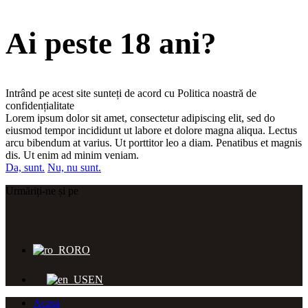
Ai peste 18 ani?
Intrând pe acest site sunteți de acord cu Politica noastră de
confidențialitate
Lorem ipsum dolor sit amet, consectetur adipiscing elit, sed do
eiusmod tempor incididunt ut labore et dolore magna aliqua. Lectus
arcu bibendum at varius. Ut porttitor leo a diam. Penatibus et magnis
dis. Ut enim ad minim veniam.
Da, sunt.
Nu, nu sunt.
Urmăriți-ne și pe
RO
EN
Acasa