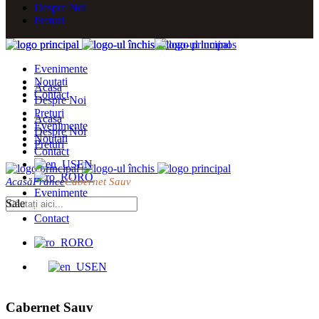
Despre Noi
Preturi
Evenimente
Noutati
Acasa
Contact
Despre Noi
Preturi
Acasa
Evenimente
Despre Noi
Noutati
Preturi
Contact
EN
RO
Acasă
France
Cabernet Sauv
Evenimente
Sale
Noutati
Contact
RO
EN
Cabernet Sauv