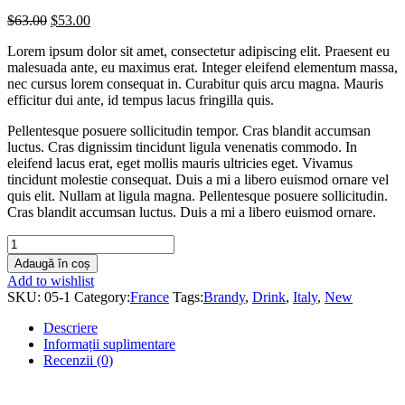
$
63.00
$
53.00
Lorem ipsum dolor sit amet, consectetur adipiscing elit. Praesent eu
malesuada ante, eu maximus erat. Integer eleifend elementum massa,
nec cursus lorem consequat in. Curabitur quis arcu magna. Mauris
efficitur dui ante, id tempus lacus fringilla quis.
Pellentesque posuere sollicitudin tempor. Cras blandit accumsan
luctus. Cras dignissim tincidunt ligula venenatis commodo. In
eleifend lacus erat, eget mollis mauris ultricies eget. Vivamus
tincidunt molestie consequat. Duis a mi a libero euismod ornare vel
quis elit. Nullam at ligula magna. Pellentesque posuere sollicitudin.
Cras blandit accumsan luctus. Duis a mi a libero euismod ornare.
Cabernet
Sauv
Adaugă în coș
quantity
Add to wishlist
SKU:
05-1
Category:
France
Tags:
Brandy
,
Drink
,
Italy
,
New
Descriere
Informații suplimentare
Recenzii (0)