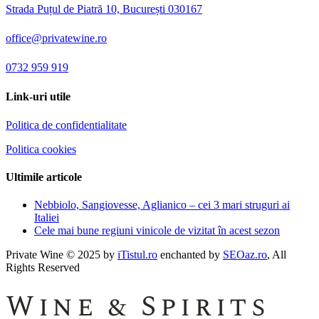
Strada Puțul de Piatră 10, București 030167
office@privatewine.ro
0732 959 919
Link-uri utile
Politica de confidentialitate
Politica cookies
Ultimile articole
Nebbiolo, Sangiovesse, Aglianico – cei 3 mari struguri ai
Italiei
Cele mai bune regiuni vinicole de vizitat în acest sezon
Private Wine © 2025 by
iTistul.ro
enchanted by
SEOaz.ro
, All
Rights Reserved
Wine & Spirits