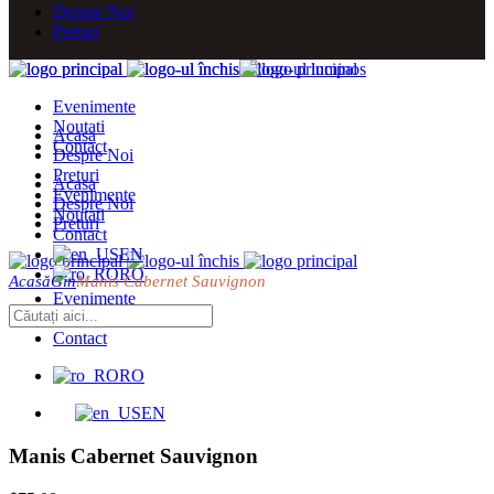
Despre Noi
Preturi
Evenimente
Noutati
Acasa
Contact
Despre Noi
Preturi
Acasa
Evenimente
Despre Noi
Noutati
Preturi
Contact
EN
RO
Acasă
Gin
Manis Cabernet Sauvignon
Evenimente
Noutati
Contact
RO
EN
Manis Cabernet Sauvignon