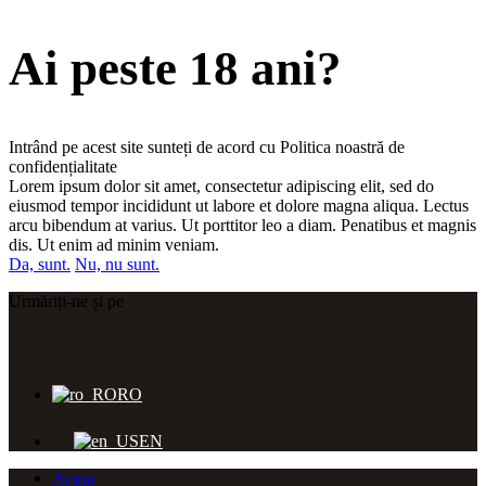
Ai peste 18 ani?
Intrând pe acest site sunteți de acord cu Politica noastră de
confidențialitate
Lorem ipsum dolor sit amet, consectetur adipiscing elit, sed do
eiusmod tempor incididunt ut labore et dolore magna aliqua. Lectus
arcu bibendum at varius. Ut porttitor leo a diam. Penatibus et magnis
dis. Ut enim ad minim veniam.
Da, sunt.
Nu, nu sunt.
Urmăriți-ne și pe
RO
EN
Acasa