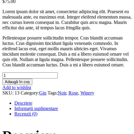
$
75.00
Lorem ipsum dolor sit amet, consectetur adipiscing elit. Praesent eu
malesuada ante, eu maximus erat. Integer eleifend elementum massa,
nec cursus lorem consequat in. Curabitur quis arcu magna. Mauris
efficitur dui ante, id tempus lacus fringilla quis.
Pellentesque posuere sollicitudin tempor. Cras blandit accumsan
luctus. Cras dignissim tincidunt ligula venenatis commodo. In
eleifend lacus erat, eget mollis mauris ultricies eget. Vivamus
tincidunt molestie consequat. Duis a mi a libero euismod ornare vel
quis elit. Nullam at ligula magna. Pellentesque posuere sollicitudin.
Cras blandit accumsan luctus. Duis a mi a libero euismod ornare.
Manis
Cabernet
Adaugă în coș
Sauvignon
Add to wishlist
quantity
SKU:
13
Category:
Gin
Tags:
Noir
,
Rose
,
Winery
Descriere
Informații suplimentare
Recenzii (0)