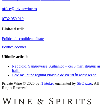
office@privatewine.ro
0732 959 919
Link-uri utile
Politica de confidentialitate
Politica cookies
Ultimile articole
Nebbiolo, Sangiovesse, Aglianico – cei 3 mari struguri ai
Italiei
Cele mai bune regiuni vinicole de vizitat în acest sezon
Private Wine © 2025 by
iTistul.ro
enchanted by
SEOaz.ro
, All
Rights Reserved
Wine & Spirits