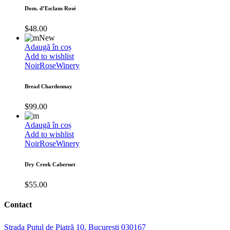
Dom. d’Esclans Rosé
$
48.00
New
Adaugă în coș
Add to wishlist
Noir
Rose
Winery
Bread Chardonnay
$
99.00
Adaugă în coș
Add to wishlist
Noir
Rose
Winery
Dry Creek Cabernet
$
55.00
Contact
Strada Puțul de Piatră 10, București 030167