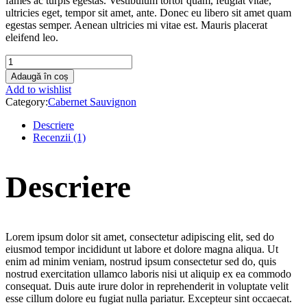
fames ac turpis egestas. Vestibulum tortor quam, feugiat vitae,
ultricies eget, tempor sit amet, ante. Donec eu libero sit amet quam
egestas semper. Aenean ultricies mi vitae est. Mauris placerat
eleifend leo.
test123
quantity
Adaugă în coș
Add to wishlist
Category:
Cabernet Sauvignon
Descriere
Recenzii (1)
Descriere
Lorem ipsum dolor sit amet, consectetur adipiscing elit, sed do
eiusmod tempor incididunt ut labore et dolore magna aliqua. Ut
enim ad minim veniam, nostrud ipsum consectetur sed do, quis
nostrud exercitation ullamco laboris nisi ut aliquip ex ea commodo
consequat. Duis aute irure dolor in reprehenderit in voluptate velit
esse cillum dolore eu fugiat nulla pariatur. Excepteur sint occaecat.