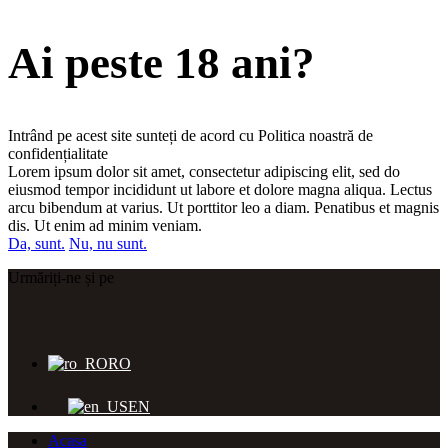
Ai peste 18 ani?
Intrând pe acest site sunteți de acord cu Politica noastră de
confidențialitate
Lorem ipsum dolor sit amet, consectetur adipiscing elit, sed do
eiusmod tempor incididunt ut labore et dolore magna aliqua. Lectus
arcu bibendum at varius. Ut porttitor leo a diam. Penatibus et magnis
dis. Ut enim ad minim veniam.
Da, sunt.
Nu, nu sunt.
Urmăriți-ne și pe
RO
EN
Acasa