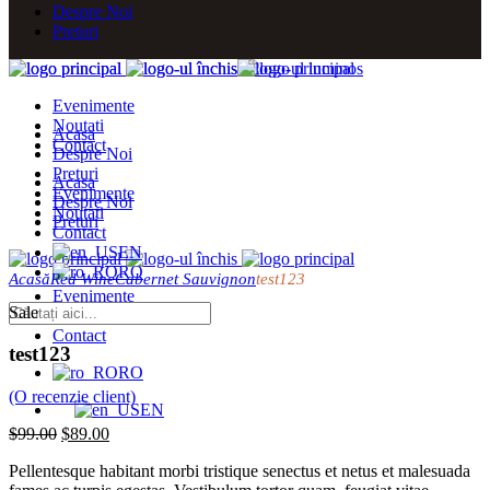
Despre Noi
Preturi
Evenimente
Noutati
Acasa
Contact
Despre Noi
Preturi
Acasa
Evenimente
Despre Noi
Noutati
Preturi
Contact
EN
RO
Acasă
Red Wine
Cabernet Sauvignon
test123
Evenimente
Sale
Noutati
Contact
test123
RO
(O recenzie client)
EN
$
99.00
$
89.00
Pellentesque habitant morbi tristique senectus et netus et malesuada