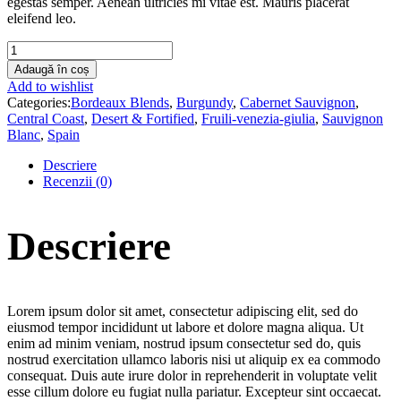
egestas semper. Aenean ultricies mi vitae est. Mauris placerat
eleifend leo.
Product
Short
Adaugă în coș
Name
Add to wishlist
quantity
Categories:
Bordeaux Blends
,
Burgundy
,
Cabernet Sauvignon
,
Central Coast
,
Desert & Fortified
,
Fruili-venezia-giulia
,
Sauvignon
Blanc
,
Spain
Descriere
Recenzii (0)
Descriere
Lorem ipsum dolor sit amet, consectetur adipiscing elit, sed do
eiusmod tempor incididunt ut labore et dolore magna aliqua. Ut
enim ad minim veniam, nostrud ipsum consectetur sed do, quis
nostrud exercitation ullamco laboris nisi ut aliquip ex ea commodo
consequat. Duis aute irure dolor in reprehenderit in voluptate velit
esse cillum dolore eu fugiat nulla pariatur. Excepteur sint occaecat.