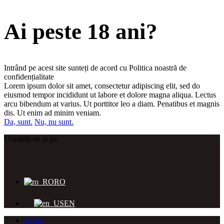
Ai peste 18 ani?
Intrând pe acest site sunteți de acord cu Politica noastră de
confidențialitate
Lorem ipsum dolor sit amet, consectetur adipiscing elit, sed do
eiusmod tempor incididunt ut labore et dolore magna aliqua. Lectus
arcu bibendum at varius. Ut porttitor leo a diam. Penatibus et magnis
dis. Ut enim ad minim veniam.
Da, sunt.
Nu, nu sunt.
Urmăriți-ne și pe
RO
EN
Acasa