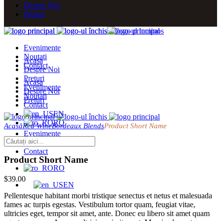
Despre Noi
Preturi
Evenimente
Noutati
Acasa
Contact
Despre Noi
Preturi
Acasa
Evenimente
Despre Noi
Noutati
Preturi
Contact
EN
RO
Acasă
Red Wine
Bordeaux Blends
Product Short Name
Evenimente
Noutati
Contact
Product Short Name
RO
$
39.00
EN
Pellentesque habitant morbi tristique senectus et netus et malesuada
fames ac turpis egestas. Vestibulum tortor quam, feugiat vitae,
ultricies eget, tempor sit amet, ante. Donec eu libero sit amet quam