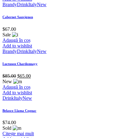
Brandy
Drink
Italy
New
Cabernet Sauvignon
$
67.00
Sale
Adaugă în coș
Add to wishlist
Brandy
Drink
Italy
New
Luctuson Chardonnayy
$
85.00
$
65.00
New
Adaugă în coș
Add to wishlist
Drink
Italy
New
Belasco Llama Cognac
$
74.00
Sold
Citește mai mult