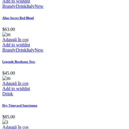
Add to wishlist
Brandy
Drink
Italy
New
Alias Secret Red Blend
$
63.00
Adaugă în coș
Add to wishlist
Brandy
Drink
Italy
New
Legende Bordeaux New
$
45.00
Adaugă în coș
Add to wishlist
Drink
Dry Vineyard Sauvignon
$
85.00
Adaugă în coș