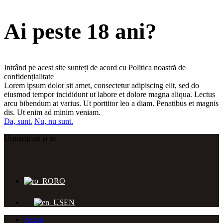
Ai peste 18 ani?
Intrând pe acest site sunteți de acord cu Politica noastră de
confidențialitate
Lorem ipsum dolor sit amet, consectetur adipiscing elit, sed do
eiusmod tempor incididunt ut labore et dolore magna aliqua. Lectus
arcu bibendum at varius. Ut porttitor leo a diam. Penatibus et magnis
dis. Ut enim ad minim veniam.
Da, sunt.
Nu, nu sunt.
Urmăriți-ne și pe
RO
EN
Acasa