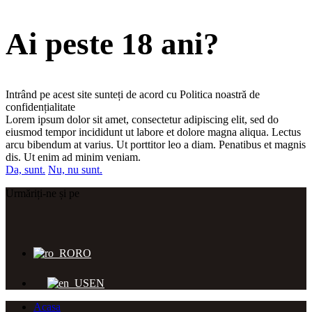
Ai peste 18 ani?
Intrând pe acest site sunteți de acord cu Politica noastră de
confidențialitate
Lorem ipsum dolor sit amet, consectetur adipiscing elit, sed do
eiusmod tempor incididunt ut labore et dolore magna aliqua. Lectus
arcu bibendum at varius. Ut porttitor leo a diam. Penatibus et magnis
dis. Ut enim ad minim veniam.
Da, sunt.
Nu, nu sunt.
Urmăriți-ne și pe
RO
EN
Acasa